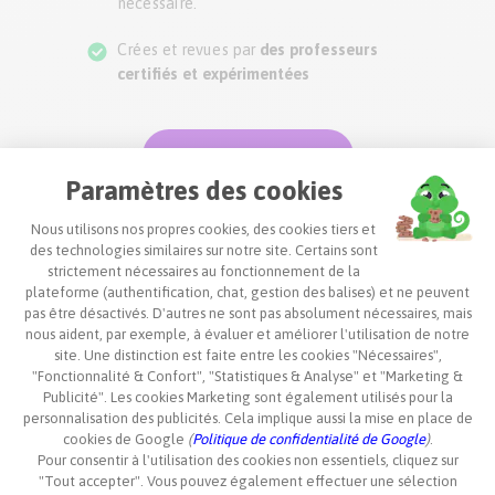
nécessaire.
Crées et revues par
des professeurs
certifiés et expérimentées
Activer mon compte
Paramètres des cookies
39,99 € /mois
Offert par
Emmaüs Habitat
Nous utilisons nos propres cookies, des cookies tiers et
des technologies similaires sur notre site. Certains sont
strictement nécessaires au fonctionnement de la
plateforme (authentification, chat, gestion des balises) et ne peuvent
Des quiz et exercices pour
pas être désactivés. D'autres ne sont pas absolument nécessaires, mais
nous aident, par exemple, à évaluer et améliorer l'utilisation de notre
s'entrainer et intégrer la leçon
site. Une distinction est faite entre les cookies "Nécessaires",
"Fonctionnalité & Confort", "Statistiques & Analyse" et "Marketing &
Publicité". Les cookies Marketing sont également utilisés pour la
personnalisation des publicités. Cela implique aussi la mise en place de
cookies de Google
(
Politique de confidentialité de Google
)
.
Pour consentir à l'utilisation des cookies non essentiels, cliquez sur
"Tout accepter". Vous pouvez également effectuer une sélection