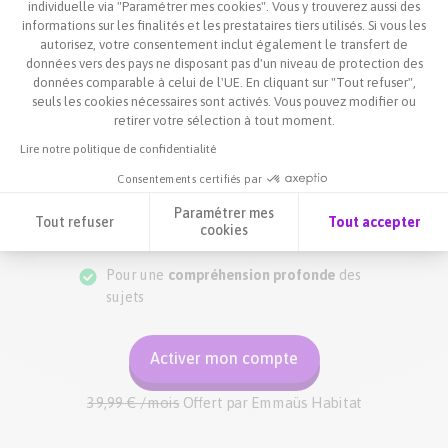
individuelle via "Paramétrer mes cookies". Vous y trouverez aussi des
informations sur les finalités et les prestataires tiers utilisés. Si vous les
autorisez, votre consentement inclut également le transfert de
données vers des pays ne disposant pas d'un niveau de protection des
données comparable à celui de l'UE. En cliquant sur "Tout refuser",
seuls les cookies nécessaires sont activés. Vous pouvez modifier ou
retirer votre sélection à tout moment.
Lire notre politique de confidentialité
Pour déceler et
corriger ses lacunes
Consentements certifiés par
Pour attaquer les devoirs et les
Paramétrer mes
Tout refuser
Tout accepter
cookies
contrôles
avec confiance
Axeptio consent
Plateforme de Gestion du Consentement : Personnalisez vos O
Pour une
compréhension profonde
des
Notre plateforme vous permet d'adapter et de gérer vos paramètr
sujets
Activer mon compte
39,99 € /mois
Offert par
Emmaüs Habitat