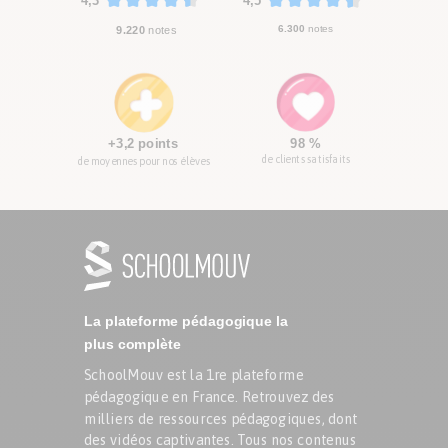
4,3
4,5
6.300
notes
9.220
notes
+3,2 points
98 %
de clients satisfaits
de moyennes pour nos élèves
La plateforme pédagogique la
plus complète
SchoolMouv est la 1re plateforme
pédagogique en France. Retrouvez des
milliers de ressources pédagogiques, dont
des vidéos captivantes. Tous nos contenus