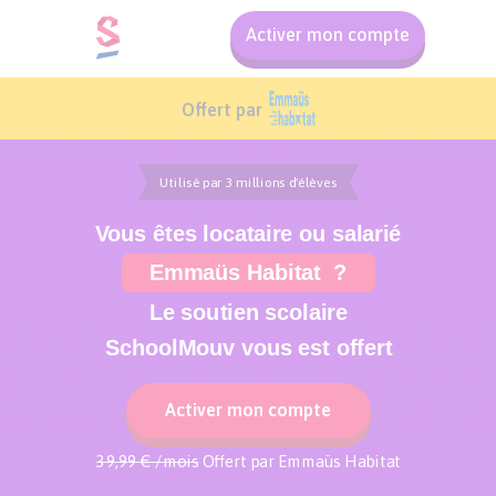
Activer mon compte
Offert par
Utilisé par 3 millions d'élèves
Vous êtes locataire ou salarié
Emmaüs Habitat ?
Le soutien scolaire
SchoolMouv vous est offert
Activer mon compte
39,99 € /mois
Offert par Emmaüs Habitat